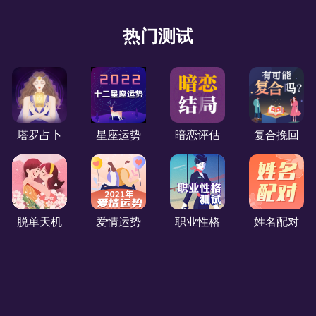
匿名
热门测试
解析挺到位的，希望接下来的日子能像里面所说一样慢
慢地变好！
匿名
真的特别符合我现在的状态，相信就会存在，希望塔罗
塔罗占卜
星座运势
暗恋评估
复合挽回
之灵赐予我力量，遇见正桃花
匿名
希望可以感情生活顺顺利利，测试还是比较准的。
脱单天机
爱情运势
职业性格
姓名配对
匿名
满意
帽**先生